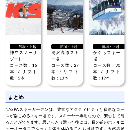
苗場・上越
苗場・上越
苗場・上越
神立スノーリ
湯沢高原スキ
かぐらスキー
ゾート
ー場
場
コース数：16
コース数：27
コース数：30
本 / リフト
本 / リフト
本 / リフト
数：5本
数：13本
数：17本
まとめ
NASPAスキーガーデンは、豊富なアクティビティと多彩なコー
スが楽しめるスキー場です。スキーヤー専用なので、安心して滑
ることができます。思いっきり滑った後には、目の前のホテルニ
ューオータニでゆっくり体を休めることも可能です。天然温泉