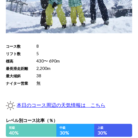
8
コース数
5
リフト数
430
〜
690
m
標高
2,200
m
最長滑走距離
38
最大傾斜
無
ナイター営業
本日のコース周辺の天気情報は こちら
レベル別コース比率（％）
初級
中級
上級
40
%
30
%
30
%