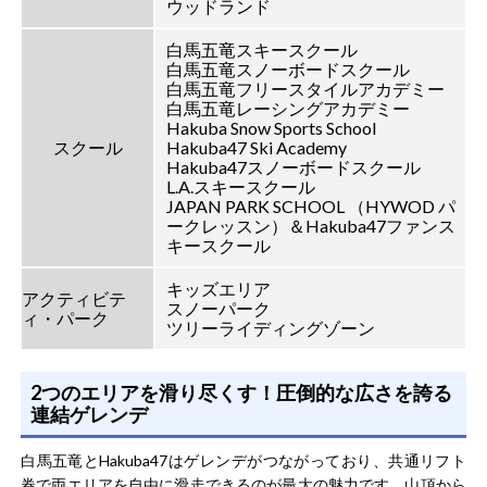
ウッドランド
白馬五竜スキースクール
白馬五竜スノーボードスクール
白馬五竜フリースタイルアカデミー
白馬五竜レーシングアカデミー
Hakuba Snow Sports School
スクール
Hakuba47 Ski Academy
Hakuba47スノーボードスクール
L.A.スキースクール
JAPAN PARK SCHOOL （HYWOD パ
ークレッスン）＆Hakuba47ファンス
キースクール
キッズエリア
アクティビテ
スノーパーク
ィ・パーク
ツリーライディングゾーン
2つのエリアを滑り尽くす！圧倒的な広さを誇る
連結ゲレンデ
白馬五竜とHakuba47はゲレンデがつながっており、共通リフト
券で両エリアを自由に滑走できるのが最大の魅力です。山頂から