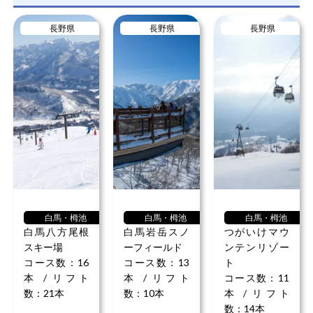
長野県
長野県
長野県
白馬・栂池
白馬・栂池
白馬・栂池
白馬八方尾根
白馬岩岳スノ
つがいけマウ
スキー場
ーフィールド
ンテンリゾー
コース数：16
コース数：13
ト
本 / リフト
本 / リフト
コース数：11
数：21本
数：10本
本 / リフト
数：14本