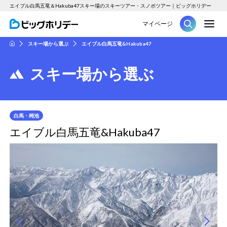
エイブル白馬五竜＆Hakuba47スキー場のスキーツアー・スノボツアー｜ビッグホリデー
M
マイページ
ツアー
スキー場から選ぶ
エイブル白馬五竜&Hakuba47
HOME
スキー場から選ぶ
白馬・栂池
エイブル白馬五竜&Hakuba47