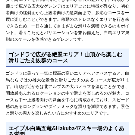
麓まで広がる広大なゲレンデはエリアごとに特徴が異なり、初心
者向けの緩斜面から上級者向けの急斜面まで、多彩なコースを一
度に楽しむことができます。移動のストレスなくエリアを行き来
できるため、一日を通してさまざまな滑りを満喫できるのもポイ
ント。滑りごたえとバリエーションを兼ね備えた、白馬エリア屈
指のスケールを体感できるゲレンデです。
ゴンドラで広がる絶景エリア！山頂から楽しむ
滑りごたえ抜群のコース
ゴンドラに乗って一気に標高の高いエリアへアクセスすると、白
馬ならではの雄大な景色と滑りごたえのあるコースが広がりま
す。山頂付近からは北アルプスの大パノラマを望むことができ、
開放感あふれるロケーションの中で滑走を楽しめるのが魅力。コ
ースも中〜上級者向けの斜面を中心に構成されており、スピード
感のあるロングランやダイナミックな滑りを満喫できます。景色
と滑りの両方を楽しみたい方におすすめのエリアです。
エイブル白馬五竜&Hakuba47スキー場のよくあ
る質問