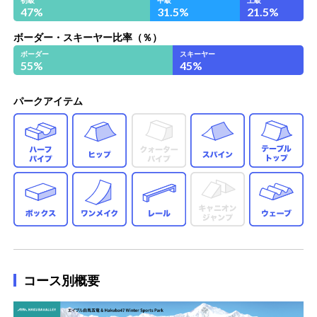
47
%
31.5
%
21.5
%
ボーダー・スキーヤー比率（％）
ボーダー
スキーヤー
55
%
45
%
パークアイテム
ハーフパイプ
ヒップ
スパイン
テ
ボックス
ワンメイク
レール
ウ
コース別概要