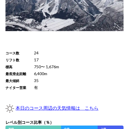
24
コース数
17
リフト数
750
〜
1,676
m
標高
6,400
m
最長滑走距離
35
最大傾斜
有
ナイター営業
本日のコース周辺の天気情報は こちら
レベル別コース比率（％）
初級
中級
上級