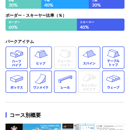
30
%
40
%
30
%
ボーダー・スキーヤー比率（％）
ボーダー
スキーヤー
60
%
40
%
パークアイテム
ハーフパイプ
ヒップ
スパイン
テ
ボックス
ワンメイク
レール
ウ
コース別概要