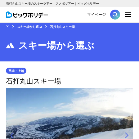
石打丸山スキー場のスキーツアー・スノボツアー｜ビッグホリデー
M
マイページ
ツアー
スキー場から選ぶ
石打丸山スキー場
HOME
スキー場から選ぶ
苗場・上越
石打丸山スキー場