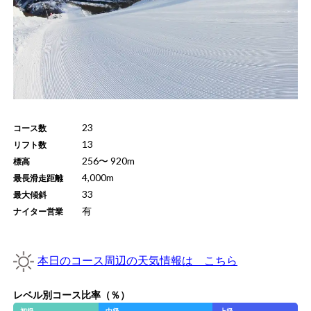
23
コース数
13
リフト数
256
〜
920
m
標高
4,000
m
最長滑走距離
33
最大傾斜
有
ナイター営業
本日のコース周辺の天気情報は こちら
レベル別コース比率（％）
初級
中級
上級