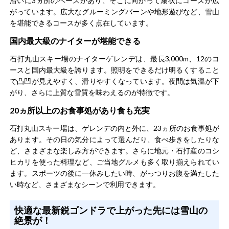
沿いに3ヵ所のベースがあり、そこに向かって扇状にコースが広
がっています。広大なグルーミングバーンや地形遊びなど、雪山
を堪能できるコースが多く点在しています。
国内最大級のナイターが堪能できる
石打丸山スキー場のナイターゲレンデは、最長3,000m、12のコ
ースと国内最大級を誇ります。照明をできるだけ明るくすること
で凸凹が見えやすく、滑りやすくなっています。夜間は気温が下
がり、さらに上質な雪質を味わえるのが特徴です。
20ヵ所以上のお食事処があり食も充実
石打丸山スキー場は、ゲレンデの内と外に、23ヵ所のお食事処が
あります。その日の気分によって選んだり、食べ歩きをしたりな
ど、さまざまな楽しみ方ができます。さらに地元・石打産のコシ
ヒカリを使った料理など、ご当地グルメも多く取り揃えられてい
ます。スポーツの後に一休みしたい時、がっつりお腹を満たした
い時など、さまざまなシーンで利用できます。
快適な最新鋭ゴンドラで上がった先には雪山の
絶景が！