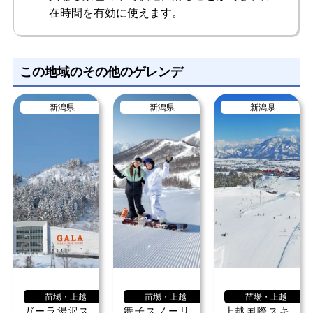
在時間を有効に使えます。
この地域のその他のゲレンデ
新潟県
新潟県
新潟県
苗場・上越
苗場・上越
苗場・上越
ガーラ湯沢ス
舞子スノーリ
上越国際スキ