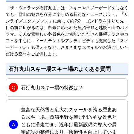
「ザ・ヴェランダ石打丸山」は、スキーやスノーボードをしなく
ても、雪山の魅力を存分に楽しめる新たなビュースポット。「サ
ンライズエクスプレス」に乗って約7分、ゴンドラを降りた先、
目の前に広がるのは、白銀に彩られた魚沼平野と越後三山のパノ
ラマ。そんな素晴しい冬景色をご堪能いただける展望テラスやカ
フェを中心に、ドームテントやアクティビティも充実した「スノ
ーガーデン」も備えるなど、さまざまなスタイルでお過ごしいた
だける空間をご提供します。
石打丸山スキー場スキー場のよくある質問
石打丸山スキー場の特徴は？
豊富な天然雪と広大なスケールを誇る歴史あ
るスキー場。魚沼平野を望む開放的な景色と
ともに滑走でき、近年は最新設備の導入や展
望施設の整備により、快適性も向上していま