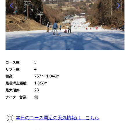
5
コース数
4
リフト数
757
〜
1,046
m
標高
1,366
m
最長滑走距離
23
最大傾斜
無
ナイター営業
本日のコース周辺の天気情報は こちら