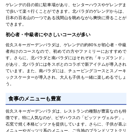
ゲレンデの目の前に駐車場があり、センターハウスやゲレンデま
で歩いて楽々行くことができます。北パラダのゲレンデからは、
ウィンターすとーりさん
男性/40代
日本の百名山の一つである浅間山を眺めながら爽快に滑ることが
できます。
総合評価
5.0
初心者・中級者にやさしいコースが多い
長野県を一望することが出来る展望を備えているスキー場
佐久スキーガーデンパラダは、ゲレンデの約80％が初心者・中級
で、いつも景色に感動させられます。自然景観が良いの
者向けのコースなので、初めての方やファミリーにおすすめで
で、スキー場自体も恵まれている環境です。週末はリフト
す。さらに、北パラダと南パラダにはそれぞれ「キッズランド」
が混んでいる点がデメリットに感じられますが、トータル
があり、北パラダには冬スポとのコラボで新アイテムが導入され
で非常によく出来たスキー場です。自分自身のスキーレベ
ています。また、南パラダには、チュービングコースとスノーキ
もっと見る
ルや滑り方、好みに合ったスキー場でした。
ックスケーターが導入され、大人も子供も一緒に楽しめるでしょ
う。
食事のメニューも豊富
スキーヤーさん
男性/20代
佐久スキーガーデンパラダは、レストランの種類が豊富なのも特
徴です。特に人気なのが、ピザハウスの「ピッツァ ヴェルデ」。
総合評価
5.0
石窯で焼く本格ピッツァを提供しています。さらに、子供が喜ぶ
メニューやガッツリ系のメニュー、ご当地のブランドソフトクリ