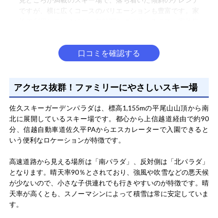
ですが、横に広くコースのバリエーションも豊富です。家
族で利用していますが、年齢問わずに遊べるので、家族皆
が大満足しています。美しい雪景色と樹氷などの豊富な冬
景色が魅力のスキーリゾートです。標高の高い場所から
もっと見る
口コミを確認する
は、周辺の山脈を一望することができ、一見の価値有りで
す。
アクセス抜群！ファミリーにやさしいスキー場
UUさん
女性/20代
佐久スキーガーデンパラダは、標高1,155mの平尾山山頂から南
北に展開しているスキー場です。都心から上信越道経由で約90
総合評価
5.0
分、信越自動車道佐久平PAからエスカレーターで入園できると
いう便利なロケーションが特徴です。
都心から日帰りが可能なスキー場なので、休日に利用して
います。旦那もすごく気に入っていて、冬場は、毎週末の
高速道路から見える場所は「南パラダ」、反対側は「北パラダ」
様に出かけていました。施設が整っていて、様々なコース
となります。晴天率90％とされており、強風や吹雪などの悪天候
があるので面白いですよ。近年は多くのスキー場を選択で
が少ないので、小さな子供連れでも行きやすいのが特徴です。晴
きるので自分自身のスキーレベルや滑り方、好みに合った
天率が高くとも、スノーマシンによって積雪は常に安定していま
もっと見る
スキー場を選ぶ必要がありますが、ここは誰にでもおすす
す。
めです。