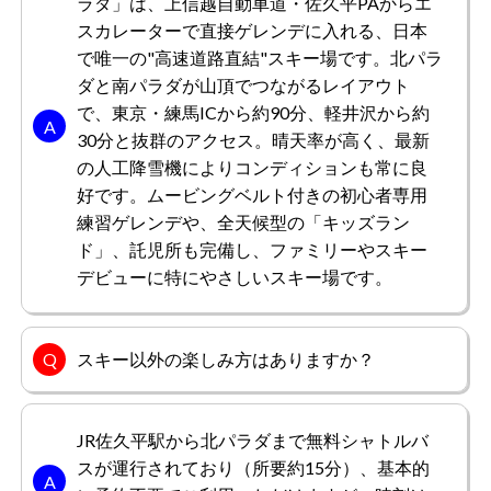
ラダ」は、上信越自動車道・佐久平PAからエ
スカレーターで直接ゲレンデに入れる、日本
で唯一の"高速道路直結"スキー場です。北パラ
すきーのさん
女性/40代
ダと南パラダが山頂でつながるレイアウト
で、東京・練馬ICから約90分、軽井沢から約
総合評価
5.0
30分と抜群のアクセス。晴天率が高く、最新
パウダースノーやドライパウダーなど、滑りやすく安定し
の人工降雪機によりコンディションも常に良
た雪質でしたので子どもたちも大満足してくれるスキー場
好です。ムービングベルト付きの初心者専用
でした。長野県ですが都内からのアクセスも便利なので、
練習ゲレンデや、全天候型の「キッズラン
いつも利用しています。美しい山を見たくなるのももう一
ド」、託児所も完備し、ファミリーやスキー
つの理由ですね。長野県はすばらしいなー。
デビューに特にやさしいスキー場です。
もっと見る
スキー以外の楽しみ方はありますか？
GJさん
男性/10代
JR佐久平駅から北パラダまで無料シャトルバ
総合評価
4.0
スが運行されており（所要約15分）、基本的