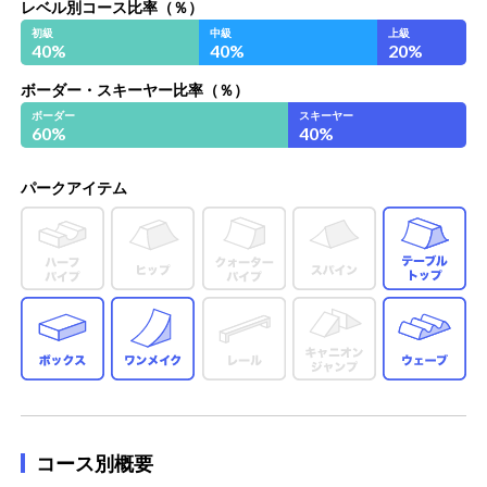
レベル別コース比率（％）
初級
中級
上級
40
%
40
%
20
%
ボーダー・スキーヤー比率（％）
ボーダー
スキーヤー
60
%
40
%
パークアイテム
テ
ボックス
ワンメイク
ウ
コース別概要