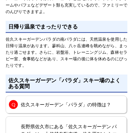
各コースごとに傾斜が異なり、様々な滑走ができるので大
ームやパフェなどデザート類も充実しているので、ファミリーで
好きなスキー場です。標高が高いので晴天の日は、景色が
のんびりできますよ。
パノラマに広がり気持よく滑走できます。パートナーも気
に入ってくれているスキー場です。自然環境の美しさが魅
日帰り温泉でまったりできる
力的です。美しい山々や森林に囲まれた景観が広がり、滑
もっと見る
走中に自然の美しさを感じることができます。
佐久スキーガーデンパラダの南パラダには、天然温泉を使用した
日帰り温泉があります。蓼科山、八ヶ岳連峰を眺めながら、まっ
たり過ごせます。さらに、岩盤浴、トレーニングジム、森林セラ
ピー室、食事処などがあり、スキー場の後に体を休めるのにぴっ
ゲレンデスキさん
女性/60代
たりです。
総合評価
4.0
佐久スキーガーデン「パラダ」スキー場のよく
ある質問
ナイターが気に入りました。十分にライトアップされてい
るのでフルで滑走できます。毎年訪れていますが、長野の
美しい山々の景観にうっとりさせられます。リゾート全体
佐久スキーガーデン「パラダ」の特徴は？
の利便性も良く不自由なく楽しい時間を過ごせました。滑
走以外の楽しみも充実しています。温泉やスパ、レストラ
もっと見る
ンやショップなど、滞在をより快適に過ごせる施設が整っ
長野県佐久市にある「佐久スキーガーデン パ
ていることが魅力的です。