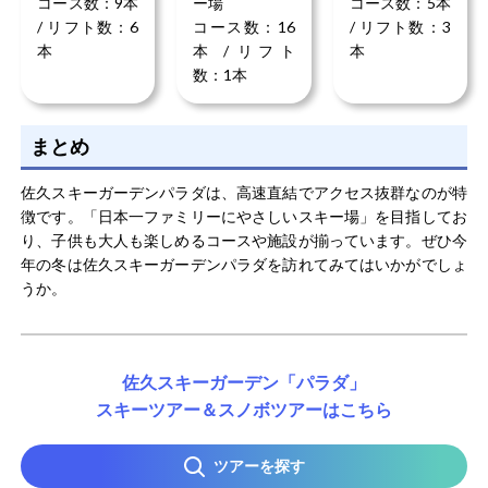
リゾートの前がすぐゲレンデなので、滑りたいときにいつ
コース数：9本
ー場
コース数：5本
でも外に出れる環境が気に入りました。スキー場のトイレ
/ リフト数：6
コース数：16
/ リフト数：3
などの施設も清潔なので、高得点のスキー場となっていま
本
本 / リフト
本
す。また、すぐにいきたくなります。おしゃれなスキー場
数：1本
のデッキには、多様なフードコートやレストランがありま
もっと見る
す。ここでは、地元の食材を使った美味しい料理を楽しむ
まとめ
ことができました。
佐久スキーガーデンパラダは、高速直結でアクセス抜群なのが特
徴です。「日本一ファミリーにやさしいスキー場」を目指してお
り、子供も大人も楽しめるコースや施設が揃っています。ぜひ今
年の冬は佐久スキーガーデンパラダを訪れてみてはいかがでしょ
うか。
佐久スキーガーデン「パラダ」
スキーツアー＆スノボツアーはこちら
ツアーを探す