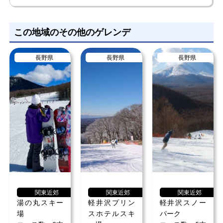
くるみさん
男性/50代
この地域のその他のゲレンデ
総合評価
5.0
長野県
長野県
長野県
ロケーションは最高でコスパもよく、子どもたちが気に入
ってくれたので母親としては大満足です。傾斜もあまり急
ではないので初心者の私も、気軽に遊べました。長野県の
スキー場の中でも一番気に入っているスキー場となりま
す。デッキには、快適なラウンジエリアが設けられていま
もっと見る
す。ソファやクッション、暖炉などが配置され、ゲレンデ
での滑走の合間や休憩時にリラックスできるスペースがあ
り便利でした。
塩原さん
男性/60代
関東近郊
関東近郊
関東近郊
総合評価
4.0
湯の丸スキー
軽井沢プリン
軽井沢スノー
場
スホテルスキ
パーク