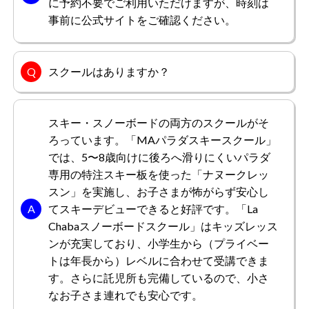
本当に多様なコースを豪快に滑れる環境が気に入っていま
に予約不要でご利用いただけますが、時刻は
す。山頂からのロングコースは関東周辺のスキー場の中で
事前に公式サイトをご確認ください。
も最も好きなコースの1つです。週末はリフトが混みあう
点が気になります。スキー場のデッキは、モダンでスタイ
リッシュなデザインで、洗練された外観やインテリアが、
スクールはありますか？
もっと見る
上品な雰囲気を醸し出しています。
スキー・スノーボードの両方のスクールがそ
ろっています。「MAパラダスキースクール」
GYOUさん
男性/40代
では、5〜8歳向けに後ろへ滑りにくいパラダ
専用の特注スキー板を使った「ナヌークレッ
総合評価
5.0
スン」を実施し、お子さまが怖がらず安心し
ナイトタイムが気に入りました。ライトアップされたゲレ
てスキーデビューできると好評です。「La
ンデがとても綺麗に見えて、今でもよく覚えています。何
Chabaスノーボードスクール」はキッズレッス
度も訪れていますが美しい山が見れるので、いつもワクワ
ンが充実しており、小学生から（プライベー
クしています。おしゃれなスキー場のデッキには、ルーフ
トは年長から）レベルに合わせて受講できま
トップバーが設置されていて、美しい景色を眺めながら、
す。さらに託児所も完備しているので、小さ
もっと見る
ドリンクやカクテルを楽しむことができました。
なお子さま連れでも安心です。